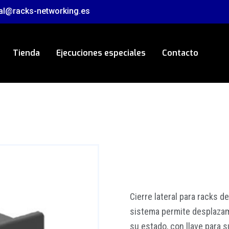
al@racks-networking.es
Tienda
Ejecuciones especiales
Contacto
Cierre lateral para racks d
sistema permite desplazam
su estado, con llave para 