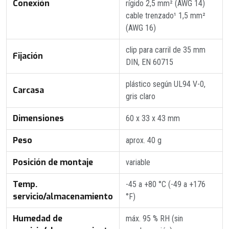
Conexión
rígido 2,5 mm² (AWG 14)
cable trenzado¹ 1,5 mm²
(AWG 16)
clip para carril de 35 mm
Fijación
DIN, EN 60715
plástico según UL94 V-0,
Carcasa
gris claro
Dimensiones
60 x 33 x 43 mm
Peso
aprox. 40 g
Posición de montaje
variable
Temp.
-45 a +80 °C (-49 a +176
servicio/almacenamiento
°F)
Humedad de
máx. 95 % RH (sin