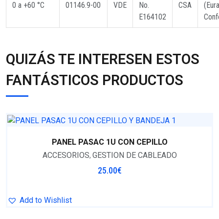
0 a +60 °C
01146.9-00
VDE
No.
CSA
(Eur
E164102
Conf
QUIZÁS TE INTERESEN ESTOS
FANTÁSTICOS PRODUCTOS
PANEL PASAC 1U CON CEPILLO
ACCESORIOS
GESTION DE CABLEADO
,
25.00
€
Add to Wishlist