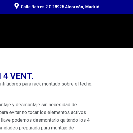
Calle Batres 2 C 28925 Alcorcón, Madrid.
 4 VENT.
ntiladores para rack montado sobre el techo.
ontaje y desmontaje sin necesidad de
para evitar no tocar los elementos activos
e llave podemos desmontarlo quitando los 4
 unidades preparada para montaje de