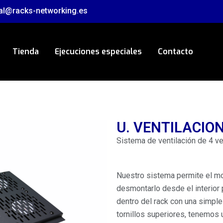
al@racks-networking.es
Tienda
Ejecuciones especiales
Contacto
U. VENTILACION
Sistema de ventilación de 4 ve
Nuestro sistema permite el m
desmontarlo desde el interior 
dentro del rack con una simpl
tornillos superiores, tenemos