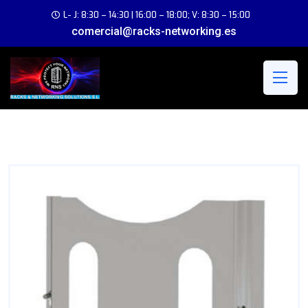
L- J: 8:30 – 14:30 | 16:00 – 18:00; V: 8:30 – 15:00
comercial@racks-networking.es